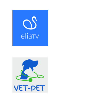
AKCE
TV POŘADY
O NÁS
DOPORUČUJEME
KONTAKTY